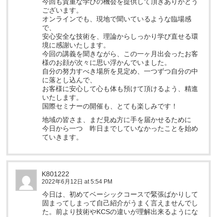
今回も貴重な学びの機会を提供して頂きありがとう
ございます。
オンラインでも、現地で聞いているような臨場感
で、
安心安全な技術を、理論からしっかり学び直せる環
境に感謝いたします。
今回の講義を聞きながら、この一ヶ月出会ったお客
様のお顔が次々に思い浮かんでいました。
自分の努力すべき場所を見定め、一つずつ自分の中
に落とし込んで、
お客様に安心して心も体も預けて頂けるよう、精進
いたします。
国際セミナーの開催も、とても楽しみです！
地域の皆さま、まだ見ぬ方に手を届かせるために
今日から一つ 昨日までしていなかったことを始め
ていきます。
K801222
2022年6月12日 at 5:54 PM
今日は、初めてベーシックコースで緊張ばかりして
固まってしまって自己紹介がうまく言えませんでし
た。前より技術やKCSの違いが理解出来るようにな