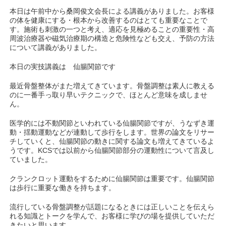
本日は午前中から桑岡俊文会長による講義がありました。お客様
の体を健康にする・根本から改善するのはとても重要なことで
す。施術も刺激の一つと考え、適応を見極めることの重要性・高
周波治療器や磁気治療期の構造と危険性なども交え、予防の方法
について講義がありました。
本日の実技講義は 仙腸関節です
最近骨盤整体がまた増えてきています。骨盤調整は素人に教える
のに一番手っ取り早いテクニックで、ほとんど意味を成しませ
ん。
医学的には不動関節といわれている仙腸関節ですが、うなずき運
動・揺動運動などが連動して歩行をします。世界の論文をリサー
チしていくと、仙腸関節の動きに関する論文も増えてきているよ
うです。KCSでは以前から仙腸関節部分の運動性について言及し
ていました。
クランクロット運動をするために仙腸関節は重要です。仙腸関節
は歩行に重要な働きを持ちます。
流行している骨盤調整が話題になるときには正しいことを伝えら
れる知識とトークを学んで、お客様に学びの場を提供していただ
きたいと思います。