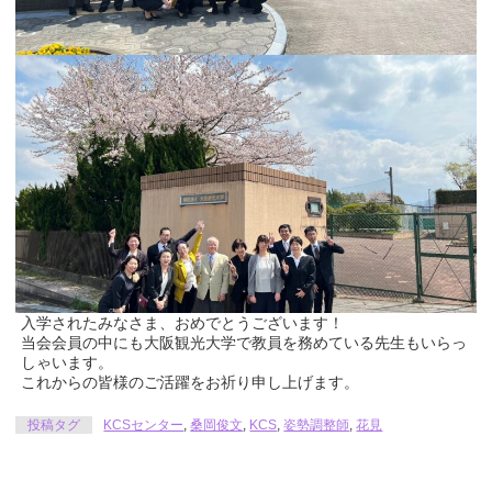
入学されたみなさま、おめでとうございます！
当会会員の中にも大阪観光大学で教員を務めている先生もいらっ
しゃいます。
これからの皆様のご活躍をお祈り申し上げます。
投稿タグ
KCSセンター
,
桑岡俊文
,
KCS
,
姿勢調整師
,
花見