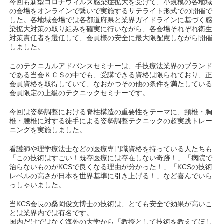
今回も新型コロナウィルス感染症拡大を受けて、小規模の各地域
の会場をオンラインで繋いで実施するサテライト形式での開催で
した。各地域会場では各都道府県と業界ガイドラインに基づく感
染拡大対策の取り組みを確実に行いながら、各会場それぞれ衛生
対策責任者を選任して、会員様の安全に最大限配慮しながら開催
しました。
このテクニカルアドバンスセミナーは、手技療法業界のブランド
である当会ＫＣＳの中でも、受講できる資格は限られており、正
会員資格を取得していて、なおかつその他の条件を満たしている
会員限定の上級のテクニックセミナーです。
今回は姿勢調整における脊柱構造の重要性をテーマに、頸椎・胸
椎・腰椎に対する徒手による姿勢調整テクニックの超実践トレー
ニングを実施しました。
看護師や理学療法士などの医療専門職資格を持っている人たちも
「この技術はすごい！既存医療には存在しない奇跡！」「病院で
治らないものがKCSで良くなる理由が分かった！」「KCSの技術
レベルの高さが日本を世界基準に引き上げる！」など喜んでいら
っしゃいました。
当KCS会長の桑岡俊文博士の技術は、とても安全で効果が高いこ
とは業界内では有名です。
国内だけではなく海外の大学から「教授として技術を教えてほし