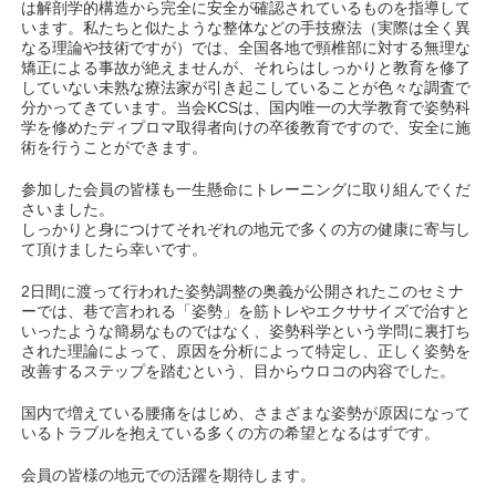
は解剖学的構造から完全に安全が確認されているものを指導して
います。私たちと似たような整体などの手技療法（実際は全く異
なる理論や技術ですが）では、全国各地で頸椎部に対する無理な
矯正による事故が絶えませんが、それらはしっかりと教育を修了
していない未熟な療法家が引き起こしていることが色々な調査で
分かってきています。当会KCSは、国内唯一の大学教育で姿勢科
学を修めたディプロマ取得者向けの卒後教育ですので、安全に施
術を行うことができます。
参加した会員の皆様も一生懸命にトレーニングに取り組んでくだ
さいました。
しっかりと身につけてそれぞれの地元で多くの方の健康に寄与し
て頂けましたら幸いです。
2日間に渡って行われた姿勢調整の奥義が公開されたこのセミナ
ーでは、巷で言われる「姿勢」を筋トレやエクササイズで治すと
いったような簡易なものではなく、姿勢科学という学問に裏打ち
された理論によって、原因を分析によって特定し、正しく姿勢を
改善するステップを踏むという、目からウロコの内容でした。
国内で増えている腰痛をはじめ、さまざまな姿勢が原因になって
いるトラブルを抱えている多くの方の希望となるはずです。
会員の皆様の地元での活躍を期待します。