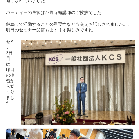
過ごされていました
パーティーの最後は小野寺靖講師のご挨拶でした
継続して活動することの重要性なども交えお話しされました。、
明日のセミナー受講もますます楽しみですね
セミ
ナー
2日
目
は
昨日
の復
習か
ら始
まり
まし
た