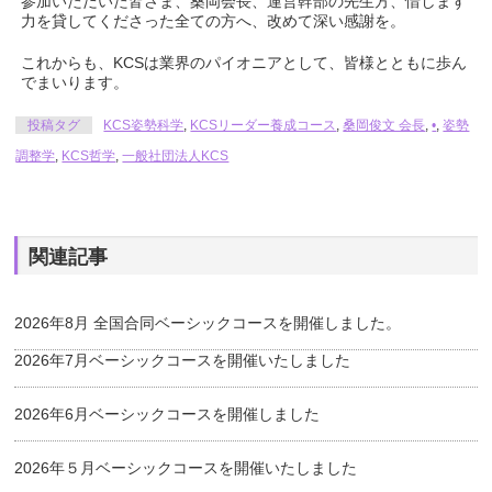
参加いただいた皆さま、桑岡会長、運営幹部の先生方、惜しまず
力を貸してくださった全ての方へ、改めて深い感謝を。
これからも、KCSは業界のパイオニアとして、皆様とともに歩ん
でまいります。
投稿タグ
KCS姿勢科学
,
KCSリーダー養成コース
,
桑岡俊文 会長
,
•
,
姿勢
調整学
,
KCS哲学
,
一般社団法人KCS
関連記事
2026年8月 全国合同ベーシックコースを開催しました。
2026年7月ベーシックコースを開催いたしました
2026年6月ベーシックコースを開催しました
2026年５月ベーシックコースを開催いたしました