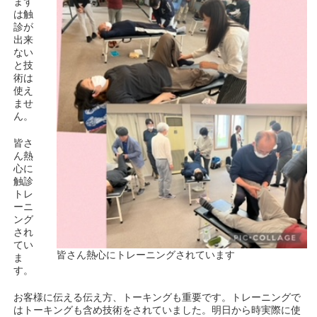
まず
は触
診が
出来
ない
と技
術は
使え
ませ
ん。
皆さ
ん熱
心に
触診
トレ
ーニ
ング
され
てい
皆さん熱心にトレーニングされています
ま
す。
お客様に伝える伝え方、トーキングも重要です。トレーニングで
はトーキングも含め技術をされていました。明日から時実際に使