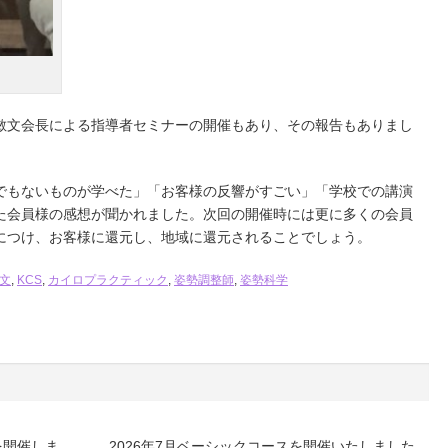
敏文会長による指導者セミナーの開催もあり、その報告もありまし
でもないものが学べた」「お客様の反響がすごい」「学校での講演
た会員様の感想が聞かれました。次回の開催時には更に多くの会員
につけ、お客様に還元し、地域に還元されることでしょう。
文
,
KCS
,
カイロプラクティック
,
姿勢調整師
,
姿勢科学
を開催しま
2026年7月ベーシックコースを開催いたしました