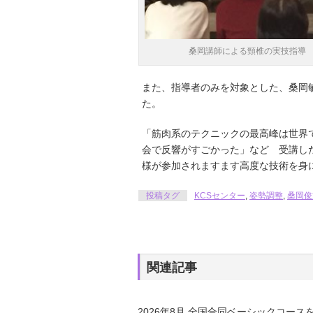
桑岡講師による頸椎の実技指導
また、指導者のみを対象とした、桑岡
た。
「筋肉系のテクニックの最高峰は世界
会で反響がすごかった」など 受講し
様が参加されますます高度な技術を身
投稿タグ
KCSセンター
,
姿勢調整
,
桑岡俊
関連記事
2026年8月 全国合同ベーシックコース